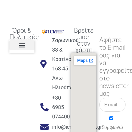
Όροι &
Βρείτε
Πολιτικές
μας
Αφήστε
Σαρωνικού
στον
το E-mail
χάρτη
33 &
σας για
Πολιτική διαφορετικότητας,
ισότητας, συμπερίληψης
Πολιτική διαχείρισης
Συμφωνία εγγραφής
Πολιτική μερική ολοκλήρωσης
Πολιτική πληρωμών
Η Επιχείρηση
Πολιτική επιστροφής
Πολιτική Μετεγγραφής
Πολιτική ασθένειας
Αποφοίτηση και υποστήριξη
(Alumni support)
Κρατίνου
να
163 45
εγγραφείτ
στο
Άνω
newsletter
Ηλιούπολη
μας
+30
6985
074400
info@icmacademy.gr
Συμφωνώ