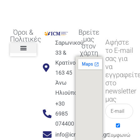
Όροι &
Βρείτε
Πολιτικές
μας
Αφήστε
Σαρωνικού
στον
το E-mail
χάρτη
33 &
σας για
Πολιτική διαφορετικότητας,
ισότητας, συμπερίληψης
Πολιτική διαχείρισης
Συμφωνία εγγραφής
Πολιτική μερική ολοκλήρωσης
Πολιτική πληρωμών
Η Επιχείρηση
Πολιτική επιστροφής
Πολιτική Μετεγγραφής
Πολιτική ασθένειας
Αποφοίτηση και υποστήριξη
(Alumni support)
Κρατίνου
να
163 45
εγγραφείτ
στο
Άνω
newsletter
Ηλιούπολη
μας
+30
6985
074400
info@icmacademy.gr
Συμφωνώ