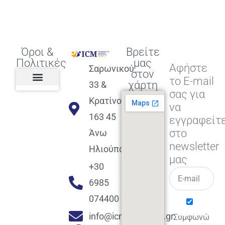
Όροι &
Βρείτε
Πολιτικές
μας
Αφήστε
Σαρωνικού
στον
το E-mail
χάρτη
33 &
σας για
Πολιτική διαφορετικότητας,
ισότητας, συμπερίληψης
Πολιτική διαχείρισης
Συμφωνία εγγραφής
Πολιτική μερική ολοκλήρωσης
Πολιτική πληρωμών
Η Επιχείρηση
Πολιτική επιστροφής
Πολιτική Μετεγγραφής
Πολιτική ασθένειας
Αποφοίτηση και υποστήριξη
(Alumni support)
Κρατίνου
να
163 45
εγγραφείτ
στο
Άνω
newsletter
Ηλιούπολη
μας
+30
6985
074400
info@icmacademy.gr
Συμφωνώ