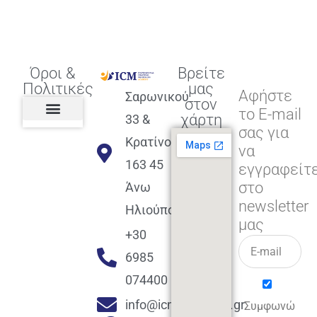
Όροι &
Βρείτε
Πολιτικές
μας
Αφήστε
Σαρωνικού
στον
το E-mail
χάρτη
33 &
σας για
Πολιτική διαφορετικότητας,
ισότητας, συμπερίληψης
Πολιτική διαχείρισης
Συμφωνία εγγραφής
Πολιτική μερική ολοκλήρωσης
Πολιτική πληρωμών
Η Επιχείρηση
Πολιτική επιστροφής
Πολιτική Μετεγγραφής
Πολιτική ασθένειας
Αποφοίτηση και υποστήριξη
(Alumni support)
Κρατίνου
να
163 45
εγγραφείτ
στο
Άνω
newsletter
Ηλιούπολη
μας
+30
6985
074400
info@icmacademy.gr
Συμφωνώ