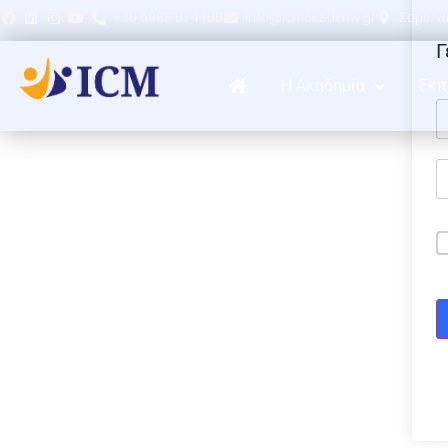
+30 6985 074400
info@icmacademy.gr
Σαρωνικ
Γ
Η Ακαδημία
Εκπ