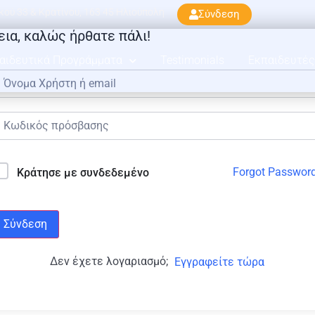
ού 33 & Κρατίνου, 163 45 Ηλιούπολη
Σύνδεση
εια, καλώς ήρθατε πάλι!
αιδευτικά Προγράμματα
Testimonials
Εκπαιδευτές
Forgot Passwor
Κράτησε με συνδεδεμένο
Σύνδεση
Δεν έχετε λογαριασμό;
Εγγραφείτε τώρα