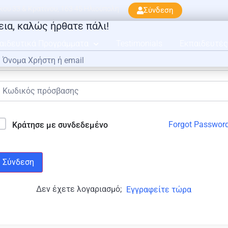
ού 33 & Κρατίνου, 163 45 Ηλιούπολη
Σύνδεση
εια, καλώς ήρθατε πάλι!
αιδευτικά Προγράμματα
Testimonials
Εκπαιδευτές
Forgot Passwor
Κράτησε με συνδεδεμένο
Σύνδεση
Δεν έχετε λογαριασμό;
Εγγραφείτε τώρα