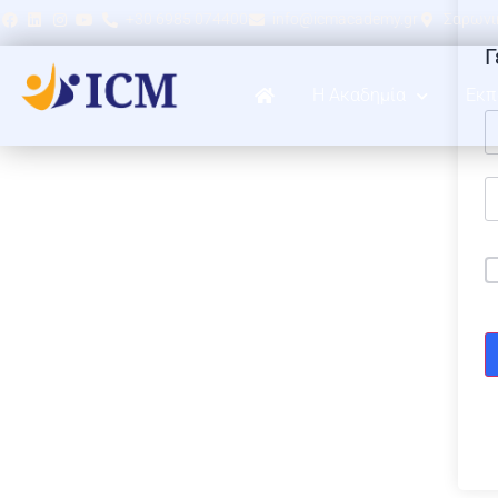
+30 6985 074400
info@icmacademy.gr
Σαρωνικ
Γ
Η Ακαδημία
Εκπ