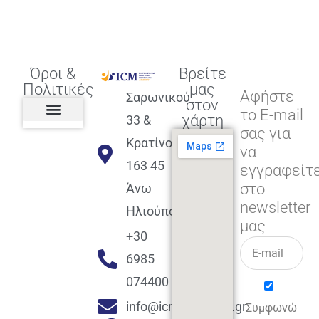
Όροι &
Βρείτε
Πολιτικές
μας
Αφήστε
Σαρωνικού
στον
το E-mail
χάρτη
33 &
σας για
Πολιτική διαφορετικότητας,
ισότητας, συμπερίληψης
Πολιτική διαχείρισης
Συμφωνία εγγραφής
Πολιτική μερική ολοκλήρωσης
Πολιτική πληρωμών
Η Επιχείρηση
Πολιτική επιστροφής
Πολιτική Μετεγγραφής
Πολιτική ασθένειας
Αποφοίτηση και υποστήριξη
(Alumni support)
Κρατίνου
να
163 45
εγγραφείτ
στο
Άνω
newsletter
Ηλιούπολη
μας
+30
6985
074400
info@icmacademy.gr
Συμφωνώ