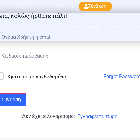
ού 33 & Κρατίνου, 163 45 Ηλιούπολη
Σύνδεση
εια, καλώς ήρθατε πάλι!
αιδευτικά Προγράμματα
Testimonials
Εκπαιδευτές
Forgot Passwor
Κράτησε με συνδεδεμένο
Σύνδεση
Δεν έχετε λογαριασμό;
Εγγραφείτε τώρα