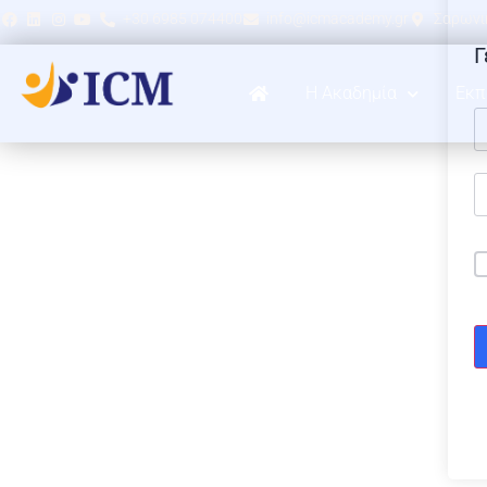
+30 6985 074400
info@icmacademy.gr
Σαρωνικ
Γ
Η Ακαδημία
Εκπ