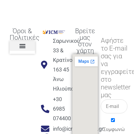
Όροι &
Βρείτε
Πολιτικές
μας
Αφήστε
Σαρωνικού
στον
το E-mail
χάρτη
33 &
σας για
Πολιτική διαφορετικότητας,
ισότητας, συμπερίληψης
Πολιτική διαχείρισης
Συμφωνία εγγραφής
Πολιτική μερική ολοκλήρωσης
Πολιτική πληρωμών
Η Επιχείρηση
Πολιτική επιστροφής
Πολιτική Μετεγγραφής
Πολιτική ασθένειας
Αποφοίτηση και υποστήριξη
(Alumni support)
Κρατίνου
να
163 45
εγγραφείτ
στο
Άνω
newsletter
Ηλιούπολη
μας
+30
6985
074400
info@icmacademy.gr
Συμφωνώ