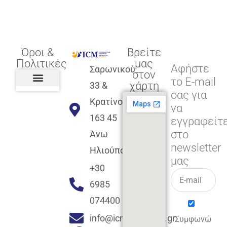
Όροι &
Βρείτε
Πολιτικές
μας
Αφήστε
Σαρωνικού
στον
το E-mail
χάρτη
33 &
σας για
Πολιτική διαφορετικότητας,
ισότητας, συμπερίληψης
Πολιτική διαχείρισης
Συμφωνία εγγραφής
Πολιτική μερική ολοκλήρωσης
Πολιτική πληρωμών
Η Επιχείρηση
Πολιτική επιστροφής
Πολιτική Μετεγγραφής
Πολιτική ασθένειας
Αποφοίτηση και υποστήριξη
(Alumni support)
Κρατίνου
να
163 45
εγγραφείτ
στο
Άνω
newsletter
Ηλιούπολη
μας
+30
6985
074400
info@icmacademy.gr
Συμφωνώ