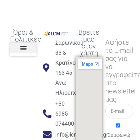
Όροι &
Βρείτε
Πολιτικές
μας
Αφήστε
Σαρωνικού
στον
το E-mail
χάρτη
33 &
σας για
Πολιτική διαφορετικότητας,
ισότητας, συμπερίληψης
Πολιτική διαχείρισης
Συμφωνία εγγραφής
Πολιτική μερική ολοκλήρωσης
Πολιτική πληρωμών
Η Επιχείρηση
Πολιτική επιστροφής
Πολιτική Μετεγγραφής
Πολιτική ασθένειας
Αποφοίτηση και υποστήριξη
(Alumni support)
Κρατίνου
να
163 45
εγγραφείτ
στο
Άνω
newsletter
Ηλιούπολη
μας
+30
6985
074400
info@icmacademy.gr
Συμφωνώ