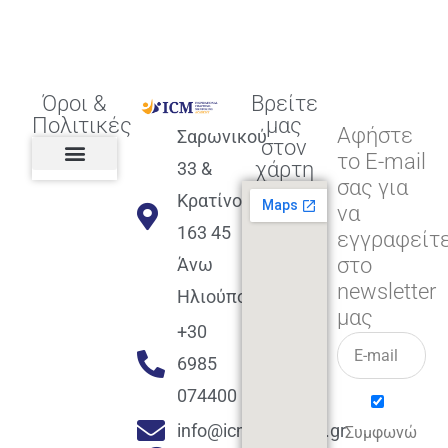
Όροι &
Βρείτε
Πολιτικές
μας
Αφήστε
Σαρωνικού
στον
το E-mail
χάρτη
33 &
σας για
Πολιτική διαφορετικότητας,
ισότητας, συμπερίληψης
Πολιτική διαχείρισης
Συμφωνία εγγραφής
Πολιτική μερική ολοκλήρωσης
Πολιτική πληρωμών
Η Επιχείρηση
Πολιτική επιστροφής
Πολιτική Μετεγγραφής
Πολιτική ασθένειας
Αποφοίτηση και υποστήριξη
(Alumni support)
Κρατίνου
να
163 45
εγγραφείτ
στο
Άνω
newsletter
Ηλιούπολη
μας
+30
6985
074400
info@icmacademy.gr
Συμφωνώ