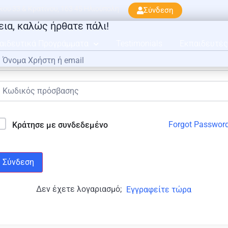
ού 33 & Κρατίνου, 163 45 Ηλιούπολη
Σύνδεση
εια, καλώς ήρθατε πάλι!
αιδευτικά Προγράμματα
Testimonials
Εκπαιδευτές
Forgot Passwor
Κράτησε με συνδεδεμένο
Σύνδεση
Δεν έχετε λογαριασμό;
Εγγραφείτε τώρα