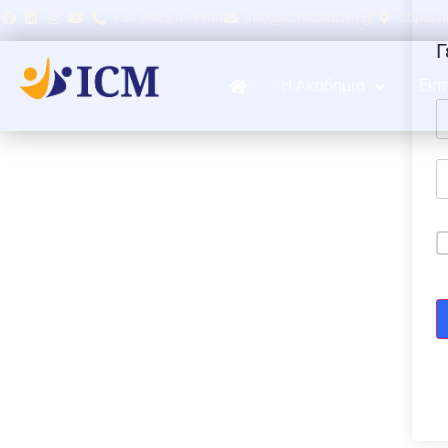
+30 6985 074400
info@icmacademy.gr
Σαρωνικ
Γ
Η Ακαδημία
Εκπ