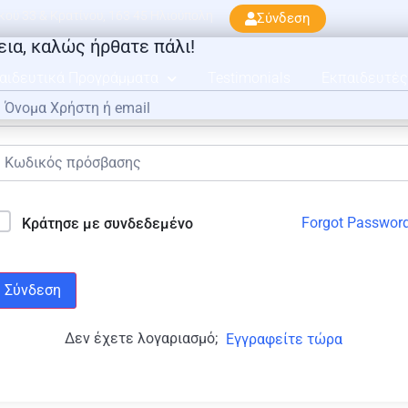
ού 33 & Κρατίνου, 163 45 Ηλιούπολη
Σύνδεση
εια, καλώς ήρθατε πάλι!
αιδευτικά Προγράμματα
Testimonials
Εκπαιδευτές
Forgot Passwor
Κράτησε με συνδεδεμένο
Σύνδεση
Δεν έχετε λογαριασμό;
Εγγραφείτε τώρα