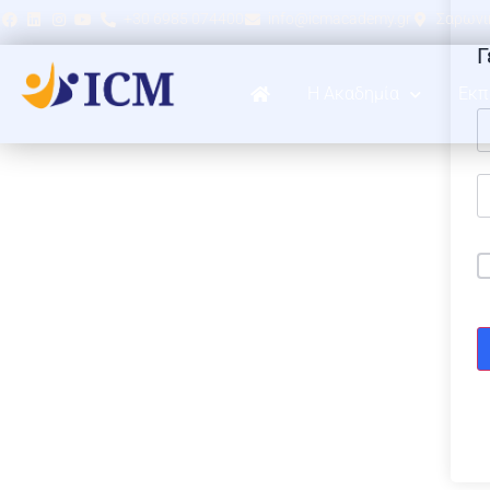
+30 6985 074400
info@icmacademy.gr
Σαρωνικ
Γ
Η Ακαδημία
Εκπ