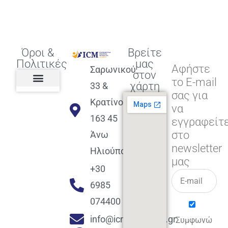
Όροι &
Βρείτε
Πολιτικές
μας
Αφήστε
Σαρωνικού
στον
το E-mail
χάρτη
33 &
σας για
Πολιτική διαφορετικότητας,
ισότητας, συμπερίληψης
Πολιτική διαχείρισης
Συμφωνία εγγραφής
Πολιτική μερική ολοκλήρωσης
Πολιτική πληρωμών
Η Επιχείρηση
Πολιτική επιστροφής
Πολιτική Μετεγγραφής
Πολιτική ασθένειας
Αποφοίτηση και υποστήριξη
(Alumni support)
Κρατίνου
να
163 45
εγγραφείτ
στο
Άνω
newsletter
Ηλιούπολη
μας
+30
6985
074400
info@icmacademy.gr
Συμφωνώ