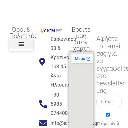
Όροι &
Βρείτε
Πολιτικές
μας
Αφήστε
Σαρωνικού
στον
το E-mail
χάρτη
33 &
σας για
Πολιτική διαφορετικότητας,
ισότητας, συμπερίληψης
Πολιτική διαχείρισης
Συμφωνία εγγραφής
Πολιτική μερική ολοκλήρωσης
Πολιτική πληρωμών
Η Επιχείρηση
Πολιτική επιστροφής
Πολιτική Μετεγγραφής
Πολιτική ασθένειας
Αποφοίτηση και υποστήριξη
(Alumni support)
Κρατίνου
να
163 45
εγγραφείτ
στο
Άνω
newsletter
Ηλιούπολη
μας
+30
6985
074400
info@icmacademy.gr
Συμφωνώ