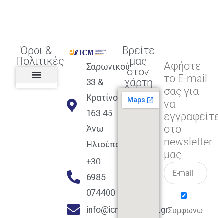
Όροι &
Βρείτε
Πολιτικές
μας
Αφήστε
Σαρωνικού
στον
το E-mail
χάρτη
33 &
σας για
Πολιτική διαφορετικότητας,
ισότητας, συμπερίληψης
Πολιτική διαχείρισης
Συμφωνία εγγραφής
Πολιτική μερική ολοκλήρωσης
Πολιτική πληρωμών
Η Επιχείρηση
Πολιτική επιστροφής
Πολιτική Μετεγγραφής
Πολιτική ασθένειας
Αποφοίτηση και υποστήριξη
(Alumni support)
Κρατίνου
να
163 45
εγγραφείτ
στο
Άνω
newsletter
Ηλιούπολη
μας
+30
6985
074400
info@icmacademy.gr
Συμφωνώ