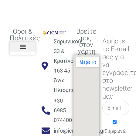
Όροι &
Βρείτε
Πολιτικές
μας
Αφήστε
Σαρωνικού
στον
το E-mail
χάρτη
33 &
σας για
Πολιτική διαφορετικότητας,
ισότητας, συμπερίληψης
Πολιτική διαχείρισης
Συμφωνία εγγραφής
Πολιτική μερική ολοκλήρωσης
Πολιτική πληρωμών
Η Επιχείρηση
Πολιτική επιστροφής
Πολιτική Μετεγγραφής
Πολιτική ασθένειας
Αποφοίτηση και υποστήριξη
(Alumni support)
Κρατίνου
να
163 45
εγγραφείτ
στο
Άνω
newsletter
Ηλιούπολη
μας
+30
6985
074400
info@icmacademy.gr
Συμφωνώ