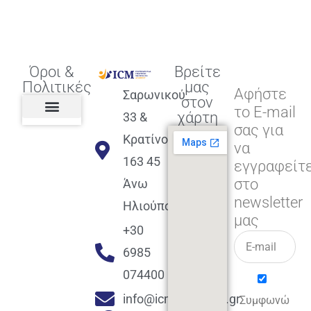
Όροι &
Βρείτε
Πολιτικές
μας
Αφήστε
Σαρωνικού
στον
το E-mail
χάρτη
33 &
σας για
Πολιτική διαφορετικότητας,
ισότητας, συμπερίληψης
Πολιτική διαχείρισης
Συμφωνία εγγραφής
Πολιτική μερική ολοκλήρωσης
Πολιτική πληρωμών
Η Επιχείρηση
Πολιτική επιστροφής
Πολιτική Μετεγγραφής
Πολιτική ασθένειας
Αποφοίτηση και υποστήριξη
(Alumni support)
Κρατίνου
να
163 45
εγγραφείτ
στο
Άνω
newsletter
Ηλιούπολη
μας
+30
6985
074400
info@icmacademy.gr
Συμφωνώ