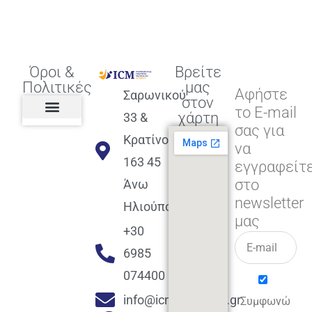
Όροι &
Βρείτε
Πολιτικές
μας
Αφήστε
Σαρωνικού
στον
το E-mail
χάρτη
33 &
σας για
Πολιτική διαφορετικότητας,
ισότητας, συμπερίληψης
Πολιτική διαχείρισης
Συμφωνία εγγραφής
Πολιτική μερική ολοκλήρωσης
Πολιτική πληρωμών
Η Επιχείρηση
Πολιτική επιστροφής
Πολιτική Μετεγγραφής
Πολιτική ασθένειας
Αποφοίτηση και υποστήριξη
(Alumni support)
Κρατίνου
να
163 45
εγγραφείτ
στο
Άνω
newsletter
Ηλιούπολη
μας
+30
6985
074400
info@icmacademy.gr
Συμφωνώ