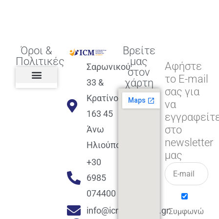
Όροι &
Βρείτε
Πολιτικές
μας
Αφήστε
Σαρωνικού
στον
το E-mail
χάρτη
33 &
σας για
Πολιτική διαφορετικότητας,
ισότητας, συμπερίληψης
Πολιτική διαχείρισης
Συμφωνία εγγραφής
Πολιτική μερική ολοκλήρωσης
Πολιτική πληρωμών
Η Επιχείρηση
Πολιτική επιστροφής
Πολιτική Μετεγγραφής
Πολιτική ασθένειας
Αποφοίτηση και υποστήριξη
(Alumni support)
Κρατίνου
να
163 45
εγγραφείτ
στο
Άνω
newsletter
Ηλιούπολη
μας
+30
6985
074400
info@icmacademy.gr
Συμφωνώ