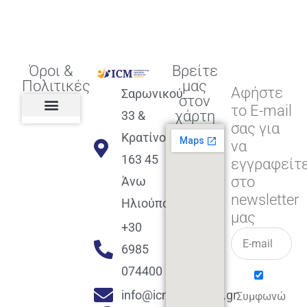
Όροι &
Βρείτε
Πολιτικές
μας
Αφήστε
Σαρωνικού
στον
το E-mail
χάρτη
33 &
σας για
Πολιτική διαφορετικότητας,
ισότητας, συμπερίληψης
Πολιτική διαχείρισης
Συμφωνία εγγραφής
Πολιτική μερική ολοκλήρωσης
Πολιτική πληρωμών
Η Επιχείρηση
Πολιτική επιστροφής
Πολιτική Μετεγγραφής
Πολιτική ασθένειας
Αποφοίτηση και υποστήριξη
(Alumni support)
Κρατίνου
να
163 45
εγγραφείτ
στο
Άνω
newsletter
Ηλιούπολη
μας
+30
6985
074400
info@icmacademy.gr
Συμφωνώ