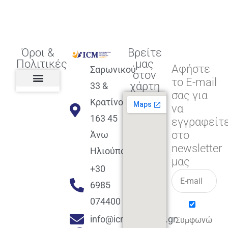
Όροι &
Βρείτε
Πολιτικές
μας
Αφήστε
Σαρωνικού
στον
το E-mail
χάρτη
33 &
σας για
Πολιτική διαφορετικότητας,
ισότητας, συμπερίληψης
Πολιτική διαχείρισης
Συμφωνία εγγραφής
Πολιτική μερική ολοκλήρωσης
Πολιτική πληρωμών
Η Επιχείρηση
Πολιτική επιστροφής
Πολιτική Μετεγγραφής
Πολιτική ασθένειας
Αποφοίτηση και υποστήριξη
(Alumni support)
Κρατίνου
να
163 45
εγγραφείτ
στο
Άνω
newsletter
Ηλιούπολη
μας
+30
6985
074400
info@icmacademy.gr
Συμφωνώ