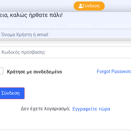
ού 33 & Κρατίνου, 163 45 Ηλιούπολη
Σύνδεση
εια, καλώς ήρθατε πάλι!
αιδευτικά Προγράμματα
Testimonials
Εκπαιδευτές
Forgot Passwor
Κράτησε με συνδεδεμένο
Σύνδεση
Δεν έχετε λογαριασμό;
Εγγραφείτε τώρα