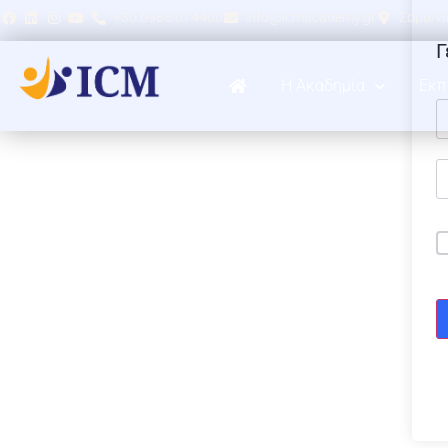
+30 6985 074400
info@icmacademy.gr
Σαρωνικ
Γ
Η Ακαδημία
Εκπ