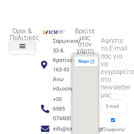
Όροι &
Βρείτε
Πολιτικές
μας
Αφήστε
Σαρωνικού
στον
το E-mail
χάρτη
33 &
σας για
Πολιτική διαφορετικότητας,
ισότητας, συμπερίληψης
Πολιτική διαχείρισης
Συμφωνία εγγραφής
Πολιτική μερική ολοκλήρωσης
Πολιτική πληρωμών
Η Επιχείρηση
Πολιτική επιστροφής
Πολιτική Μετεγγραφής
Πολιτική ασθένειας
Αποφοίτηση και υποστήριξη
(Alumni support)
Κρατίνου
να
163 45
εγγραφείτ
στο
Άνω
newsletter
Ηλιούπολη
μας
+30
6985
074400
info@icmacademy.gr
Συμφωνώ