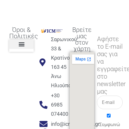
Όροι &
Βρείτε
Πολιτικές
μας
Αφήστε
Σαρωνικού
στον
το E-mail
χάρτη
33 &
σας για
Πολιτική διαφορετικότητας,
ισότητας, συμπερίληψης
Πολιτική διαχείρισης
Συμφωνία εγγραφής
Πολιτική μερική ολοκλήρωσης
Πολιτική πληρωμών
Η Επιχείρηση
Πολιτική επιστροφής
Πολιτική Μετεγγραφής
Πολιτική ασθένειας
Αποφοίτηση και υποστήριξη
(Alumni support)
Κρατίνου
να
163 45
εγγραφείτ
στο
Άνω
newsletter
Ηλιούπολη
μας
+30
6985
074400
info@icmacademy.gr
Συμφωνώ