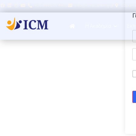
+30 6985 074400
info@icmacademy.gr
Σαρωνικ
Γ
Η Ακαδημία
Εκπ