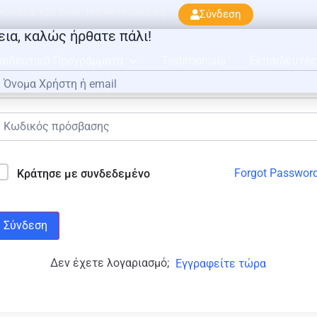
ού 33 & Κρατίνου, 163 45 Ηλιούπολη
Σύνδεση
εια, καλώς ήρθατε πάλι!
αιδευτικά Προγράμματα
Testimonials
Εκπαιδευτές
Forgot Passwor
Κράτησε με συνδεδεμένο
Σύνδεση
Δεν έχετε λογαριασμό;
Εγγραφείτε τώρα