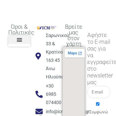
Όροι &
Βρείτε
Πολιτικές
μας
Αφήστε
Σαρωνικού
στον
το E-mail
χάρτη
33 &
σας για
Πολιτική διαφορετικότητας,
ισότητας, συμπερίληψης
Πολιτική διαχείρισης
Συμφωνία εγγραφής
Πολιτική μερική ολοκλήρωσης
Πολιτική πληρωμών
Η Επιχείρηση
Πολιτική επιστροφής
Πολιτική Μετεγγραφής
Πολιτική ασθένειας
Αποφοίτηση και υποστήριξη
(Alumni support)
Κρατίνου
να
163 45
εγγραφείτ
στο
Άνω
newsletter
Ηλιούπολη
μας
+30
6985
074400
info@icmacademy.gr
Συμφωνώ