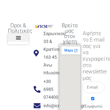
Όροι &
Βρείτε
Πολιτικές
μας
Αφήστε
Σαρωνικού
στον
το E-mail
χάρτη
33 &
σας για
Πολιτική διαφορετικότητας,
ισότητας, συμπερίληψης
Πολιτική διαχείρισης
Συμφωνία εγγραφής
Πολιτική μερική ολοκλήρωσης
Πολιτική πληρωμών
Η Επιχείρηση
Πολιτική επιστροφής
Πολιτική Μετεγγραφής
Πολιτική ασθένειας
Αποφοίτηση και υποστήριξη
(Alumni support)
Κρατίνου
να
163 45
εγγραφείτ
στο
Άνω
newsletter
Ηλιούπολη
μας
+30
6985
074400
info@icmacademy.gr
Συμφωνώ