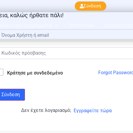
ού 33 & Κρατίνου, 163 45 Ηλιούπολη
Σύνδεση
εια, καλώς ήρθατε πάλι!
αιδευτικά Προγράμματα
Testimonials
Εκπαιδευτές
Forgot Passwor
Κράτησε με συνδεδεμένο
Σύνδεση
Δεν έχετε λογαριασμό;
Εγγραφείτε τώρα