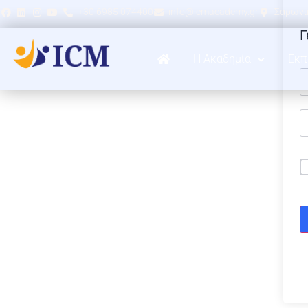
+30 6985 074400
info@icmacademy.gr
Σαρωνικ
Γ
Η Ακαδημία
Εκπ