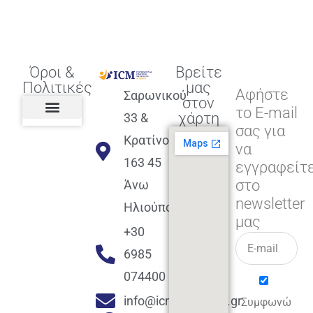
Όροι &
Βρείτε
Πολιτικές
μας
Αφήστε
Σαρωνικού
στον
το E-mail
χάρτη
33 &
σας για
Πολιτική διαφορετικότητας,
ισότητας, συμπερίληψης
Πολιτική διαχείρισης
Συμφωνία εγγραφής
Πολιτική μερική ολοκλήρωσης
Πολιτική πληρωμών
Η Επιχείρηση
Πολιτική επιστροφής
Πολιτική Μετεγγραφής
Πολιτική ασθένειας
Αποφοίτηση και υποστήριξη
(Alumni support)
Κρατίνου
να
163 45
εγγραφείτ
στο
Άνω
newsletter
Ηλιούπολη
μας
+30
6985
074400
info@icmacademy.gr
Συμφωνώ