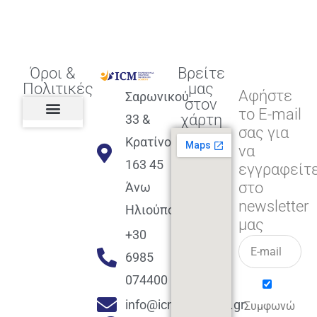
Όροι &
Βρείτε
Πολιτικές
μας
Αφήστε
Σαρωνικού
στον
το E-mail
χάρτη
33 &
σας για
Πολιτική διαφορετικότητας,
ισότητας, συμπερίληψης
Πολιτική διαχείρισης
Συμφωνία εγγραφής
Πολιτική μερική ολοκλήρωσης
Πολιτική πληρωμών
Η Επιχείρηση
Πολιτική επιστροφής
Πολιτική Μετεγγραφής
Πολιτική ασθένειας
Αποφοίτηση και υποστήριξη
(Alumni support)
Κρατίνου
να
163 45
εγγραφείτ
στο
Άνω
newsletter
Ηλιούπολη
μας
+30
6985
074400
info@icmacademy.gr
Συμφωνώ