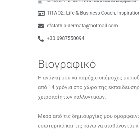
ΟΝΟΜΑΤΕΠΩΝΥΜΟ: Ευσταθία Δερματά
ΤΙΤΛΟΣ: Life & Business Coach, Inspiration
efstathia-dermata@hotmail.com
+30 6987550094
Βιογραφικό
Η ανάγκη μου να παρέχω υπέροχες μυρωδ
από 14 χρόνια στο χώρο της εκπαίδευσης
χειροποίητων καλλυντικών.
Μέσα από τις δημιουργίες μου ομορφαίν
εσωτερικά και τις κάνω να αισθάνονται κ