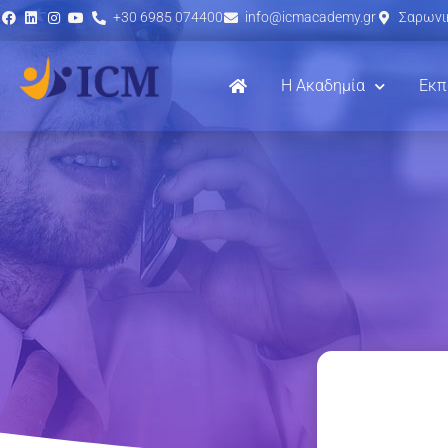
+30 6985 074400
info@icmacademy.gr
Σαρωνικ
Η Ακαδημία
Εκπ