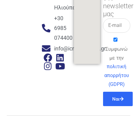
newsletter
Ηλιούπολη
μας
+30
6985
074400
info@icmacademy.gr
Συμφωνώ
με την
πολιτική
απορρήτου
(GDPR)
Ναι