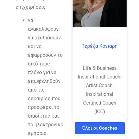
επιχειρήσεις
να
ανακαλύψουν,
να σχεδιάσουν
Τερέζα Κόνιαρη
και να
εφαρμόσουν το
δικό τους
Life & Business
πλάνο για να
Inspirational Coach,
επωφεληθούν
Artist Coach,
από τις
Inspirational
ευκαιρίες που
Certified Coach
προσφέρει το
(ICC)
διαδίκτυο και
το ηλεκτρονικό
Όλοι οι Coaches
εμπόριο.