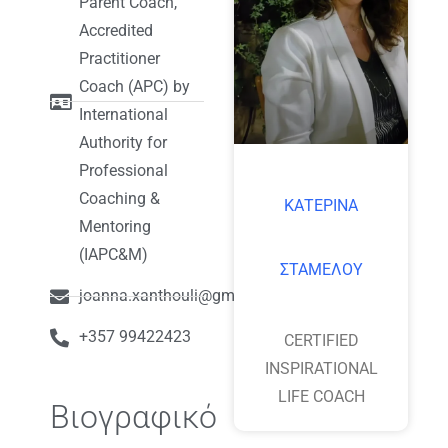
Parent Coach,
Accredited
Practitioner
Coach (APC) by
International
Authority for
Professional
Coaching &
ΚΑΤΕΡΙΝΑ
Mentoring
(IAPC&M)
ΣΤΑΜΕΛΟΥ
joanna.xanthouli@gmail.com
+357 99422423
CERTIFIED
INSPIRATIONAL
LIFE COACH
Βιογραφικό