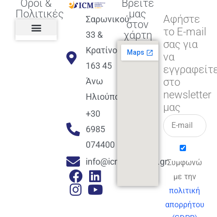
Όροι &
Βρείτε
Πολιτικές
μας
Αφήστε
Σαρωνικού
στον
το E-mail
χάρτη
33 &
σας για
Πολιτική διαφορετικότητας,
ισότητας, συμπερίληψης
Πολιτική διαχείρισης
Συμφωνία εγγραφής
Πολιτική μερική ολοκλήρωσης
Πολιτική πληρωμών
Η Επιχείρηση
Πολιτική επιστροφής
Πολιτική Μετεγγραφής
Πολιτική ασθένειας
Αποφοίτηση και υποστήριξη
(Alumni support)
Κρατίνου
να
163 45
εγγραφείτ
στο
Άνω
newsletter
Ηλιούπολη
μας
+30
6985
074400
info@icmacademy.gr
Συμφωνώ
με την
πολιτική
απορρήτου