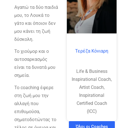
Αγαπώ τα δύο παιδιά
μου, το Λουκά το
γάτο και όποιον δεν
μου κάνει τη ζωή
δύσκολη.
Τερέζα Κόνιαρη
Το χιούμορ και ο
αυτοσαρκασμός
είναι τα δυνατά μου
Life & Business
σημεία.
Inspirational Coach,
Artist Coach,
Το coaching έφερε
Inspirational
στη ζωή μου την
Certified Coach
αλλαγή που
(ICC)
επιθυμούσα,
σηματοδοτώντας το
Όλοι οι Coaches
τέλος σε όνειρα και