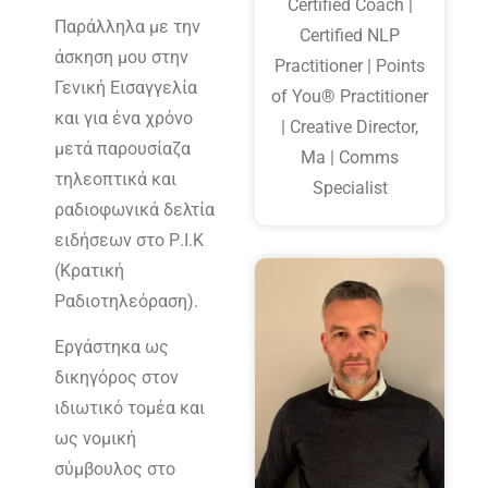
Certified Coach |
Παράλληλα με την
Certified NLP
άσκηση μου στην
Practitioner | Points
Γενική Εισαγγελία
of You® Practitioner
και για ένα χρόνο
| Creative Director,
μετά παρουσίαζα
Ma | Comms
τηλεοπτικά και
Specialist
ραδιοφωνικά δελτία
ειδήσεων στο Ρ.Ι.Κ
(Κρατική
Ραδιοτηλεόραση).
Εργάστηκα ως
δικηγόρος στον
ιδιωτικό τομέα και
ως νομική
σύμβουλος στο