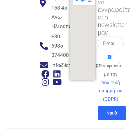
να
163 45
εγγραφείτ
στο
Άνω
newsletter
Ηλιούπολη
μας
+30
6985
074400
info@icmacademy.gr
Συμφωνώ
με την
πολιτική
απορρήτου
(GDPR)
Ναι