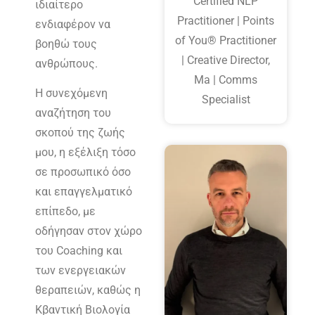
Certified NLP
ιδιαίτερο
Practitioner | Points
ενδιαφέρον να
of You® Practitioner
βοηθώ τους
| Creative Director,
ανθρώπους.
Ma | Comms
Η συνεχόμενη
Specialist
αναζήτηση του
σκοπού της ζωής
μου, η εξέλιξη τόσο
σε προσωπικό όσο
και επαγγελματικό
επίπεδο, με
οδήγησαν στον χώρο
του Coaching και
των ενεργειακών
θεραπειών, καθώς η
Κβαντική Βιολογία