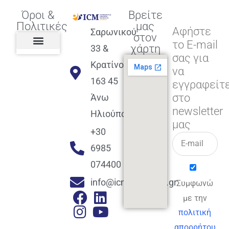
Όροι &
Βρείτε
Πολιτικές
μας
Αφήστε
Σαρωνικού
στον
το E-mail
χάρτη
33 &
σας για
Πολιτική διαφορετικότητας,
ισότητας, συμπερίληψης
Πολιτική διαχείρισης
Συμφωνία εγγραφής
Πολιτική μερική ολοκλήρωσης
Πολιτική πληρωμών
Η Επιχείρηση
Πολιτική επιστροφής
Πολιτική Μετεγγραφής
Πολιτική ασθένειας
Αποφοίτηση και υποστήριξη
(Alumni support)
Κρατίνου
να
163 45
εγγραφείτ
στο
Άνω
newsletter
Ηλιούπολη
μας
+30
6985
074400
info@icmacademy.gr
Συμφωνώ
με την
πολιτική
απορρήτου