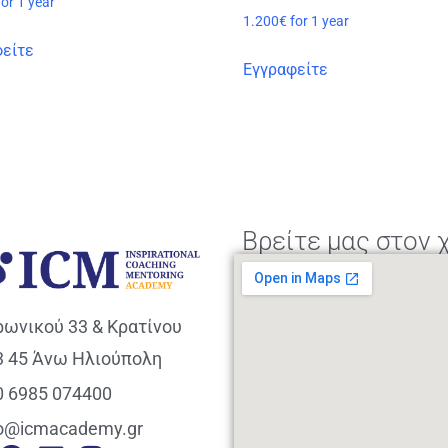
for 1 year
1.200
€
for 1 year
είτε
Εγγραφείτε
Βρείτε μας στον 
ρωνικού 33 & Κρατίνου
3 45 Άνω Ηλιούπολη
0 6985 074400
fo@icmacademy.gr