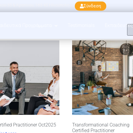
ού 33 & Κρατίνου, 163 45 Ηλιούπολη
Σύνδεση
αιδευτικά Προγράμματα
Testimonials
Εκπαιδευτές
tified Practitioner Oct2025
Transformational Coaching
Certified Practitioner