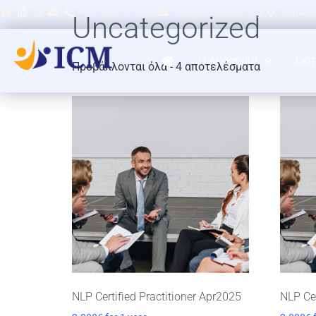
+30 6985 074400
info@icmacademy.gr
Σαρωνικ
Uncategorized
Η Ακαδημία
Εκπ
Προβάλλονται όλα - 4 αποτελέσματα
NLP Certified Practitioner Apr2025
NLP Cer