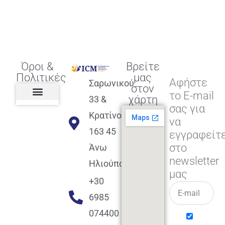
Όροι &
Βρείτε
Πολιτικές
μας
Αφήστε
Σαρωνικού
στον
το E-mail
χάρτη
33 &
σας για
Πολιτική διαφορετικότητας,
ισότητας, συμπερίληψης
Πολιτική διαχείρισης
Συμφωνία εγγραφής
Πολιτική μερική ολοκλήρωσης
Πολιτική πληρωμών
Η Επιχείρηση
Πολιτική επιστροφής
Πολιτική Μετεγγραφής
Πολιτική ασθένειας
Αποφοίτηση και υποστήριξη
(Alumni support)
Κρατίνου
να
163 45
εγγραφείτ
στο
Άνω
newsletter
Ηλιούπολη
μας
+30
6985
074400