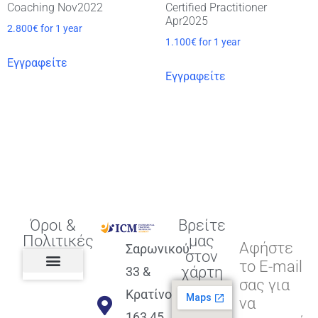
Coaching Nov2022
Certified Practitioner
Apr2025
2.800
€
for 1 year
1.100
€
for 1 year
Εγγραφείτε
Εγγραφείτε
Όροι &
Βρείτε
Πολιτικές
μας
Αφήστε
Σαρωνικού
στον
το E-mail
χάρτη
33 &
σας για
Πολιτική διαφορετικότητας,
ισότητας, συμπερίληψης
Πολιτική διαχείρισης
Συμφωνία εγγραφής
Πολιτική μερική ολοκλήρωσης
Πολιτική πληρωμών
Η Επιχείρηση
Πολιτική επιστροφής
Πολιτική Μετεγγραφής
Πολιτική ασθένειας
Αποφοίτηση και υποστήριξη
(Alumni support)
Κρατίνου
να
163 45