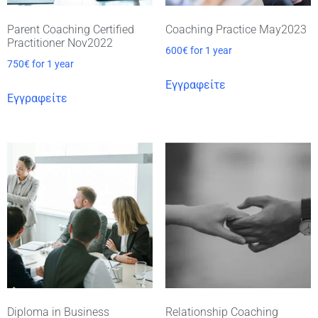
Parent Coaching Certified
Coaching Practice May2023
Practitioner Nov2022
600
€
for 1 year
750
€
for 1 year
Εγγραφείτε
Εγγραφείτε
Diploma in Business
Relationship Coaching