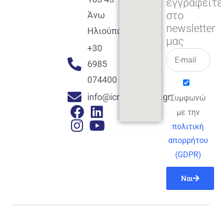
εγγραφείτ
στο
Άνω
newsletter
Ηλιούπολη
μας
+30
6985
074400
info@icmacademy.gr
Συμφωνώ
με την
πολιτική
απορρήτου
(GDPR)
Ναι