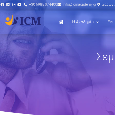
+30 6985 074400
info@icmacademy.gr
Σαρωνικ
Η Ακαδημία
Εκπ
Σεμ