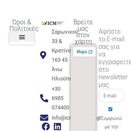
Όροι &
Βρείτε
Πολιτικές
μας
Αφήστε
Σαρωνικού
στον
το E-mail
χάρτη
33 &
σας για
Πολιτική διαφορετικότητας,
ισότητας, συμπερίληψης
Πολιτική διαχείρισης
Συμφωνία εγγραφής
Πολιτική μερική ολοκλήρωσης
Πολιτική πληρωμών
Η Επιχείρηση
Πολιτική επιστροφής
Πολιτική Μετεγγραφής
Πολιτική ασθένειας
Αποφοίτηση και υποστήριξη
(Alumni support)
Κρατίνου
να
163 45
εγγραφείτ
στο
Άνω
newsletter
Ηλιούπολη
μας
+30
6985
074400
info@icmacademy.gr
Συμφωνώ
με την