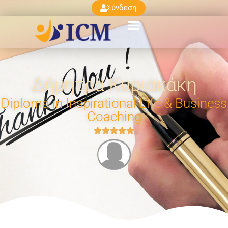
Σύνδεση
Δήμητρα Κυριακάκη
Diploma in Inspirational Life & Business
Coaching




