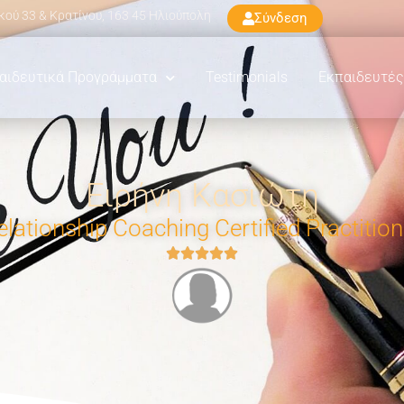
ού 33 & Κρατίνου, 163 45 Ηλιούπολη
Σύνδεση
αιδευτικά Προγράμματα
Testimonials
Εκπαιδευτές
Ειρήνη Κασιώτη
elationship Coaching Certified Practition




