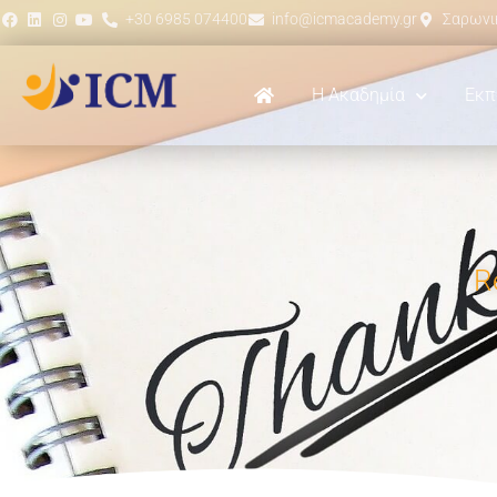
+30 6985 074400
info@icmacademy.gr
Σαρωνικ
Η Ακαδημία
Εκπ
R