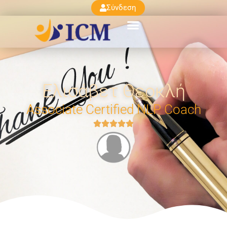
Σύνδεση
Ελισάβετ Θεοκλή
Associate Certified NLP Coach




