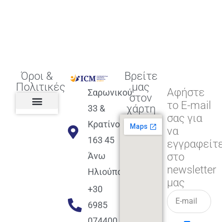
Όροι &
Βρείτε
Πολιτικές
μας
Αφήστε
Σαρωνικού
στον
το E-mail
χάρτη
33 &
σας για
Πολιτική διαφορετικότητας,
ισότητας, συμπερίληψης
Πολιτική διαχείρισης
Συμφωνία εγγραφής
Πολιτική μερική ολοκλήρωσης
Πολιτική πληρωμών
Η Επιχείρηση
Πολιτική επιστροφής
Πολιτική Μετεγγραφής
Πολιτική ασθένειας
Αποφοίτηση και υποστήριξη
(Alumni support)
Κρατίνου
να
163 45
εγγραφείτ
στο
Άνω
newsletter
Ηλιούπολη
μας
+30
6985
074400