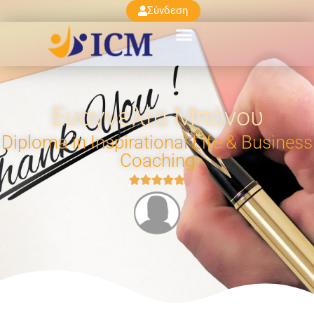
Σύνδεση
Ευαγγελία Μπάνου
Diploma in Inspirational Life & Business
Coaching




