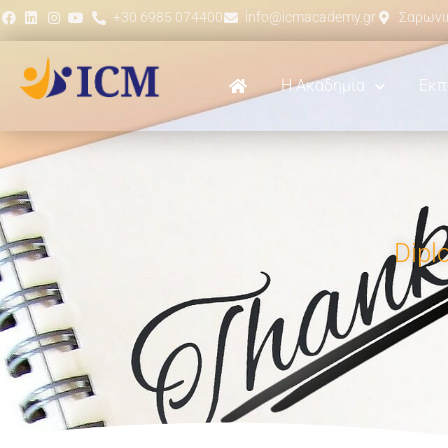
+30 6985 074400
info@icmacademy.gr
Σαρωνικ
Η Ακαδημία
Εκπ
Dipl