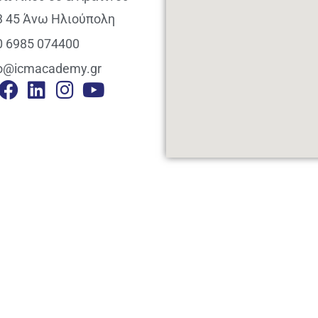
3 45 Άνω Ηλιούπολη
0 6985 074400
fo@icmacademy.gr