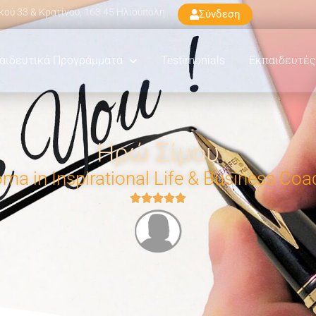
ού 33 & Κρατίνου, 163 45 Ηλιούπολη
Σύνδεση
αιδευτικά Προγράμματα
Testimonials
Εκπαιδευτές
Ηρώ Σίμου
oma in Inspirational Life & Business Coa




