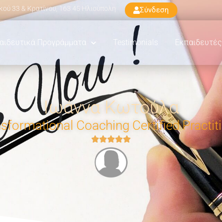
ού 33 & Κρατίνου, 163 45 Ηλιούπολη
Σύνδεση
αιδευτικά Προγράμματα
Testimonials
Εκπαιδευτές
Ιωάννα Κωτούλα
sformational Coaching Certified Practit




