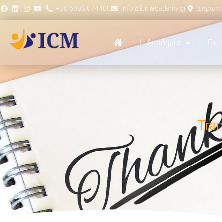
+30 6985 074400
info@icmacademy.gr
Σαρωνικ
Η Ακαδημία
Εκπ
Tran