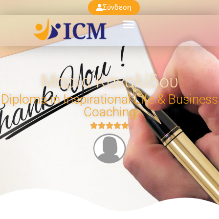
Σύνδεση
Μαρία Καναλίδου
Diploma in Inspirational Life & Business
Coaching




