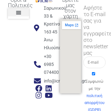
Πολιτικές
μας
Αφήστε
Σαρωνικού
στον
το E-mail
χάρτη
33 &
σας για
Πολιτική διαφορετικότητας,
ισότητας, συμπερίληψης
Πολιτική διαχείρισης
Συμφωνία εγγραφής
Πολιτική μερική ολοκλήρωσης
Πολιτική πληρωμών
Η Επιχείρηση
Πολιτική επιστροφής
Πολιτική Μετεγγραφής
Πολιτική ασθένειας
Αποφοίτηση και υποστήριξη
(Alumni support)
Κρατίνου
να
163 45
εγγραφείτ
στο
Άνω
newsletter
Ηλιούπολη
μας
+30
6985
074400
info@icmacademy.gr
Συμφωνώ
με την
πολιτική
απορρήτου
(GDPR)