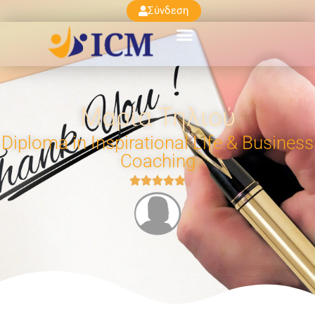
Σύνδεση
Μαρία Τηλιού
Diploma in Inspirational Life & Business
Coaching




