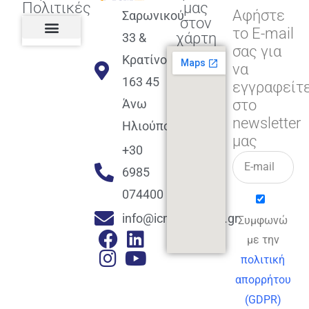
Πολιτικές
μας
Αφήστε
Σαρωνικού
στον
το E-mail
χάρτη
33 &
σας για
Πολιτική διαφορετικότητας,
ισότητας, συμπερίληψης
Πολιτική διαχείρισης
Συμφωνία εγγραφής
Πολιτική μερική ολοκλήρωσης
Πολιτική πληρωμών
Η Επιχείρηση
Πολιτική επιστροφής
Πολιτική Μετεγγραφής
Πολιτική ασθένειας
Αποφοίτηση και υποστήριξη
(Alumni support)
Κρατίνου
να
163 45
εγγραφείτ
στο
Άνω
newsletter
Ηλιούπολη
μας
+30
6985
074400
info@icmacademy.gr
Συμφωνώ
με την
πολιτική
απορρήτου
(GDPR)